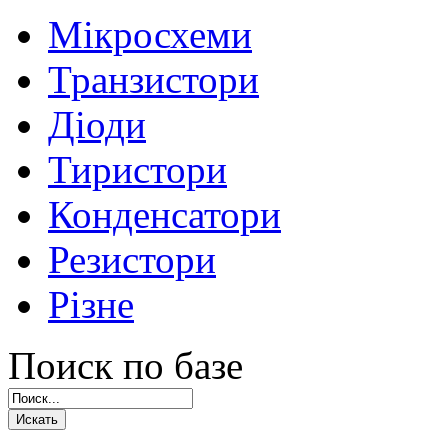
Мікросхеми
Транзистори
Діоди
Тиристори
Конденсатори
Резистори
Різне
Поиск по базе